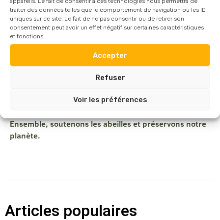
appareils. Le fait de consentir à ces technologies nous permettra de
contribuer à un avenir plus durable.
traiter des données telles que le comportement de navigation ou les ID
Un avenir à préserver
uniques sur ce site. Le fait de ne pas consentir ou de retirer son
consentement peut avoir un effet négatif sur certaines caractéristiques
et fonctions.
Alors que les décisions politiques semblent parfois
Accepter
tourner le dos à l’urgence écologique, l’engagement
citoyen et entrepreneurial devient plus crucial que
Refuser
jamais. Protéger les abeilles, c’est préserver notre
planète et garantir un futur viable pour les générations à
Voir les préférences
venir.
Ensemble, soutenons les abeilles et préservons notre
planète.
Articles populaires