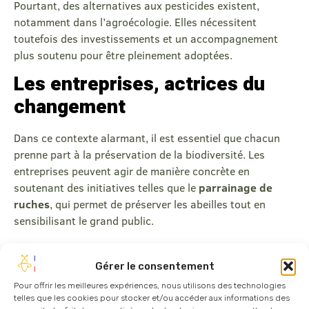
Pourtant, des alternatives aux pesticides existent,
notamment dans l’agroécologie. Elles nécessitent
toutefois des investissements et un accompagnement
plus soutenu pour être pleinement adoptées.
Les entreprises, actrices du
changement
Dans ce contexte alarmant, il est essentiel que chacun
prenne part à la préservation de la biodiversité. Les
entreprises peuvent agir de manière concrète en
soutenant des initiatives telles que le
parrainage de
ruches
, qui permet de préserver les abeilles tout en
sensibilisant le grand public.
Le parrainage offre également l’opportunité d’adopter
une démarche RSE valorisante, en soutenant les
Gérer le consentement
apiculteurs locaux et en favorisant la production de miel
Pour offrir les meilleures expériences, nous utilisons des technologies
artisanal. Chaque action, même à petite échelle, peut
telles que les cookies pour stocker et/ou accéder aux informations des