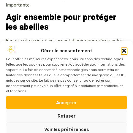
importante.
Agir ensemble pour protéger
les abeilles
Face à cette crise, il est urgent d’agir pour préserver les
abeilles et leur environnement. Cela passe par le soutien
Gérer le consentement
à l’apiculture locale, la promotion de pratiques agricoles
Pour offrir les meilleures expériences, nous utilisons des technologies
durables et la sensibilisation du grand public à
telles que les cookies pour stocker et/ou accéder aux informations des
l’importance des pollinisateurs pour notre écosystème.
appareils. Le fait de consentir à ces technologies nous permettra de
traiter des données telles que le comportement de navigation ou les ID
Ensemble, soutenons les abeilles et préservons notre
uniques sur ce site. Le fait de ne pas consentir ou de retirer son
consentement peut avoir un effet négatif sur certaines caractéristiques
planète.
et fonctions.
Accepter
Refuser
Articles populaires
Voir les préférences